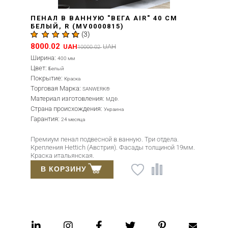
" 40 СМ
ПЕНАЛ В ВАННУЮ "ГРЕТА AI
БЕЛЫЙ, R (MV0000322)
(
3
)
8214.3
UAH
Ширина:
350 мм
Цвет:
Белый, Серый
Покрытие:
Краска
Торговая Марка:
SANWERK®
Материал изготовления:
МДФ.
Страна происхождения:
Украина
Гарантия:
24 месяца
ри отдела.
Подвесной пенал из МДФ, окрашен ит
 толщиной 19мм.
краской Sayerlack. Вместительный, с 
и системами мягкого закрывания.
В КОРЗИНУ