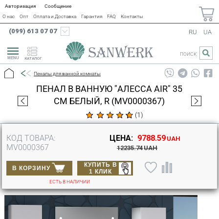
Авторизация
Сообщение
О нас
Опт
Оплата и Доставка
Гарантия
FAQ
Контакты
(099) 613 07 07
RU
UA
ПОИСК
КАТАЛОГ
Пеналы для ванной комнаты
ПЕНАЛ В ВАННУЮ "АЛЕССА AIR" 35
СМ БЕЛЫЙ, R (MV0000367)
(
1
)
КОД ТОВАРА:
ЦЕНА:
9788.59
UAH
MV0000367
12235.74
UAH
КУПИТЬ В
В КОРЗИНУ
1 КЛИК
ЕСТЬ В НАЛИЧИИ