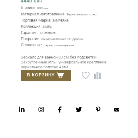
4440
UAH
Ширина:
800 мм
Материал изготовления:
Зеркальное полотно
Торговая Марка:
SANWERK®
Коллекция:
SIMPLI
Гарантия:
12 месяцев
Покрытие:
Защитная пленка от царапин
Оснащение:
Еврокромка зеркала
Зеркало для ванной 80 см без подсветки.
Закругленные углы, универсальное крепление,
зеркальное полотно 4 мм.
В КОРЗИНУ