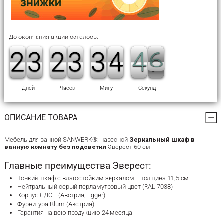
До окончания акции осталось:
6
1
1
2
2
2
2
3
3
1
1
2
2
2
2
3
3
2
2
3
3
5
4
4
5
4
4
6
5
Дней
Часов
Минут
Секунд
ОПИСАНИЕ ТОВАРА
Мебель для ванной SANWERK®: навесной
Зеркальный шкаф в
ванную комнату без подсветки
Эверест 60 см
Главные преимущества Эверест:
Тонкий шкаф с влагостойким зеркалом - толщина 11,5 см
Нейтральный серый перламутровый цвет (RAL 7038)
Корпус ЛДСП (Австрия, Egger)
Фурнитура Blum (Австрия)
Гарантия на всю продукцию 24 месяца