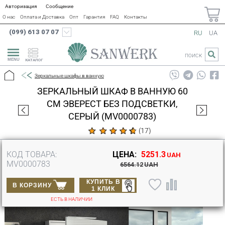
Авторизация
Сообщение
О нас
Оплата и Доставка
Опт
Гарантия
FAQ
Контакты
(099) 613 07 07
RU
UA
ПОИСК
КАТАЛОГ
Зеркальные шкафы в ванную
ЗЕРКАЛЬНЫЙ ШКАФ В ВАННУЮ 60
СМ ЭВЕРЕСТ БЕЗ ПОДСВЕТКИ,
СЕРЫЙ (MV0000783)
(
17
)
КОД ТОВАРА:
ЦЕНА:
5251.3
UAH
MV0000783
6564.12
UAH
КУПИТЬ В
В КОРЗИНУ
1 КЛИК
ЕСТЬ В НАЛИЧИИ