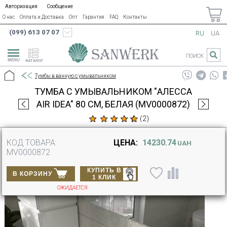
Авторизация
Сообщение
О нас
Оплата и Доставка
Опт
Гарантия
FAQ
Контакты
(099) 613 07 07
RU
UA
ПОИСК
КАТАЛОГ
Тумбы в ванную с умывальником
ТУМБА С УМЫВАЛЬНИКОМ "АЛЕССА
AIR IDEA" 80 СМ, БЕЛАЯ (MV0000872)
(
2
)
КОД ТОВАРА:
ЦЕНА:
14230.74
UAH
MV0000872
КУПИТЬ В
В КОРЗИНУ
1 КЛИК
ОЖИДАЕТСЯ