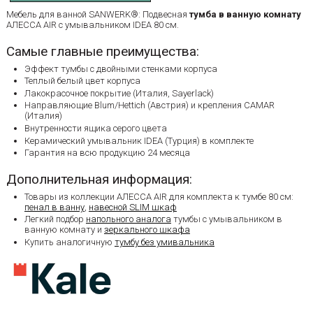
Мебель для ванной SANWERK®: Подвесная
тумба в ванную комнату
АЛЕССА AIR с умывальником IDEA 80 см.
Самые главные преимущества:
Эффект тумбы с двойными стенками корпуса
Теплый белый цвет корпуса
Лакокрасочное покрытие (Италия, Sayerlack)
Направляющие Blum/Hettich (Австрия) и крепления CAMAR
(Италия)
Внутренности ящика серого цвета
Керамический умывальник IDEA (Турция) в комплекте
Гарантия на всю продукцию 24 месяца
Дополнительная информация:
Товары из коллекции АЛЕССА AIR для комплекта к тумбе 80 см:
пенал в ванну
,
навесной SLIM шкаф
Легкий подбор
напольного аналога
тумбы с умывальником в
ванную комнату и
зеркального шкафа
Купить аналогичную
тумбу без умивальника