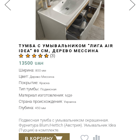
ТУМБА С УМЫВАЛЬНИКОМ "ЛИГА AIR
IDEA" 80 СМ, ДЕРЕВО МЕССИНА
(
3
)
(MV0000862)
13500
UAH
Ширина:
800 мм
Цвет:
Дерево Мессина
Покрытие:
Краска
Тип тумбы:
Подвесная
Материал изготовления:
МДФ
Страна происхождения:
Украина
Глубина:
450 мм
Подвесная тумба с умывальником окрашенная.
Фурнитура Blum/Hettich (Австрия). Умывальник Idea
(Турция) в комплекте.
В КОРЗИНУ