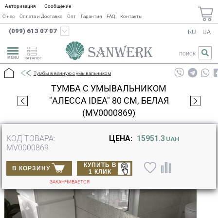
Авторизация
Сообщение
О нас
Оплата и Доставка
Опт
Гарантия
FAQ
Контакты
(099) 613 07 07
RU
UA
ПОИСК
КАТАЛОГ
Тумбы в ванную с умывальником
ТУМБА С УМЫВАЛЬНИКОМ
"АЛЕССА IDEA" 80 СМ, БЕЛАЯ
(MV0000869)
КОД ТОВАРА:
ЦЕНА:
15951.3
UAH
MV0000869
КУПИТЬ В
В КОРЗИНУ
1 КЛИК
ЗАКАНЧИВАЕТСЯ