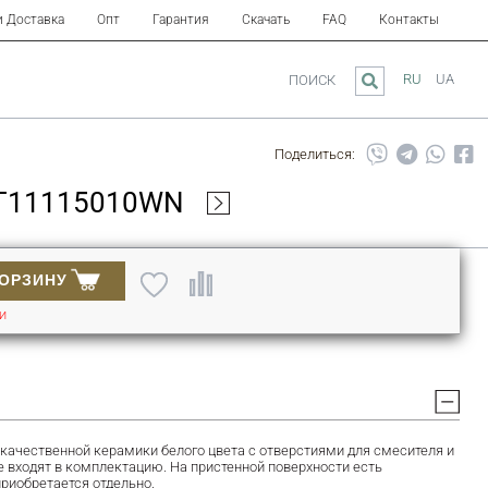
и Доставка
Опт
Гарантия
Скачать
FAQ
Контакты
RU
UA
ПОИСК
Поделиться:
QT11115010WN
КОРЗИНУ
ИИ
ачественной керамики белого цвета с отверстиями для смесителя и
е входят в комплектацию. На пристенной поверхности есть
риобретается отдельно.