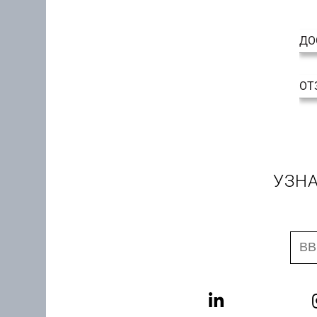
ДО
ОТ
УЗНА