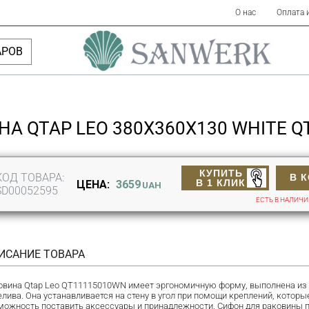
О нас
Оплата 
АРОВ
НА QTAP LEO 380X360X130 WHITE 
КУПИТЬ
КОД ТОВАРА:
В 
В 1 КЛИК
ЦЕНА:
3659
UAH
SD00052595
ЕСТЬ В НАЛИЧ
ИСАНИЕ ТОВАРА
овина Qtap Leo QT11115010WN имеет эргономичную форму, выполнена из к
елива. Она устанавливается на стену в угол при помощи креплений, которы
можность поставить аксессуары и принадлежности. Сифон для раковины п