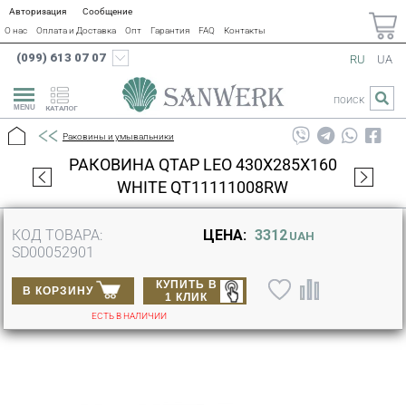
Авторизация
Сообщение
О нас
Оплата и Доставка
Опт
Гарантия
FAQ
Контакты
(099) 613 07 07
RU
UA
ПОИСК
КАТАЛОГ
Раковины и умывальники
РАКОВИНА QTAP LEO 430X285X160
WHITE QT11111008RW
КОД ТОВАРА:
ЦЕНА:
3312
UAH
SD00052901
КУПИТЬ В
В КОРЗИНУ
1 КЛИК
ЕСТЬ В НАЛИЧИИ