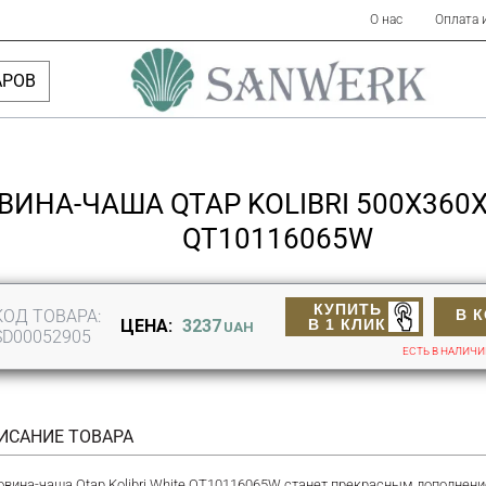
О нас
Оплата 
АРОВ
ВИНА-ЧАША QTAP KOLIBRI 500X360
QT10116065W
КУПИТЬ
КОД ТОВАРА:
В 
В 1 КЛИК
ЦЕНА:
3237
UAH
SD00052905
ЕСТЬ В НАЛИЧ
ИСАНИЕ ТОВАРА
овина-чаша Qtap Kolibri White QT10116065W станет прекрасным дополнен