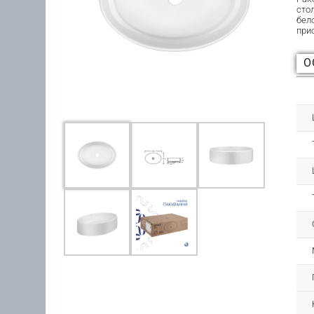
сто
бел
при
О