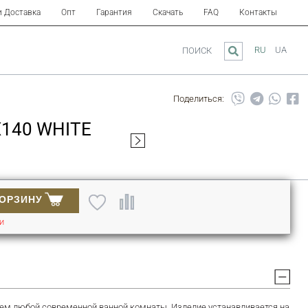
и Доставка
Опт
Гарантия
Скачать
FAQ
Контакты
RU
UA
ПОИСК
Поделиться:
X140 WHITE
КОРЗИНУ
ИИ
ием любой современной ванной комнаты. Изделие устанавливается на