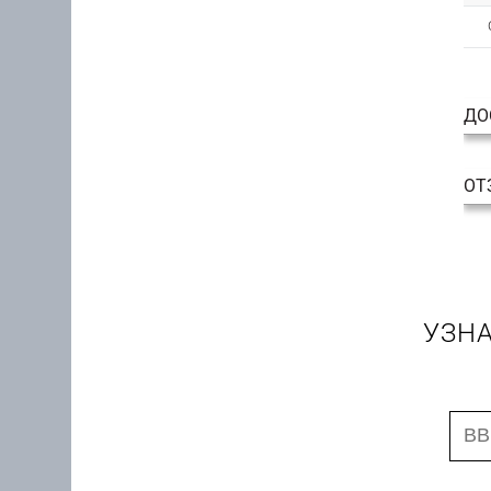
ДО
ОТ
УЗНА