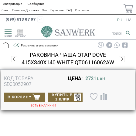
Авторизация
Сообщение
О нас
Оплата и Доставка
Опт
Гарантия
FAQ
Контакты
(099) 613 07 07
RU
UA
ПОИСК
КАТАЛОГ
Раковины и умывальники
РАКОВИНА-ЧАША QTAP DOVE
415X340X140 WHITE QT06116062AW
КОД ТОВАРА:
ЦЕНА:
2721
UAH
SD00052907
КУПИТЬ В
В КОРЗИНУ
1 КЛИК
ЕСТЬ В НАЛИЧИИ