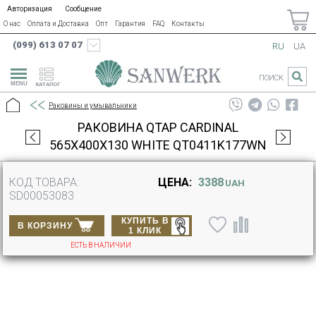
Авторизация
Сообщение
О нас
Оплата и Доставка
Опт
Гарантия
FAQ
Контакты
(099) 613 07 07
RU
UA
ПОИСК
КАТАЛОГ
Раковины и умывальники
РАКОВИНА QTAP CARDINAL
565Х400Х130 WHITE QT0411K177WN
КОД ТОВАРА:
ЦЕНА:
3388
UAH
SD00053083
КУПИТЬ В
В КОРЗИНУ
1 КЛИК
ЕСТЬ В НАЛИЧИИ