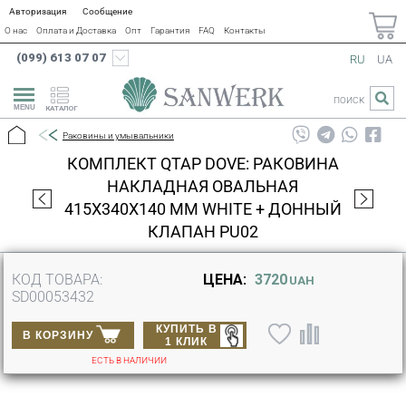
Авторизация
Сообщение
О нас
Оплата и Доставка
Опт
Гарантия
FAQ
Контакты
(099) 613 07 07
RU
UA
ПОИСК
КАТАЛОГ
Раковины и умывальники
КОМПЛЕКТ QTAP DOVE: РАКОВИНА
НАКЛАДНАЯ ОВАЛЬНАЯ
415X340X140 ММ WHITE + ДОННЫЙ
КЛАПАН PU02
КОД ТОВАРА:
ЦЕНА:
3720
UAH
SD00053432
КУПИТЬ В
В КОРЗИНУ
1 КЛИК
ЕСТЬ В НАЛИЧИИ