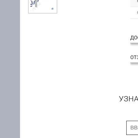
ДО
ОТ
УЗНА