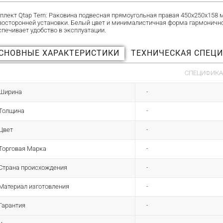
плект Qtap Tern: Раковина подвесная прямоугольная правая 450х250х158 
восторонней установки. Белый цвет и минималистичная форма гармоничн
спечивает удобство в эксплуатации.
СНОВНЫЕ ХАРАКТЕРИСТИКИ
ТЕХНИЧЕСКАЯ СПЕЦ
СПЕЦИФИК
Ширина
-
Толщина
-
Цвет
-
Торговая Марка
-
Страна происхождения
-
Материал изготовления
-
Гарантия
-