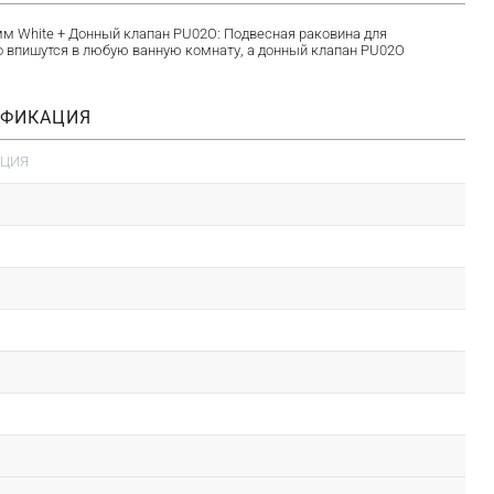
мм White + Донный клапан PU02O: Подвесная раковина для
о впишутся в любую ванную комнату, а донный клапан PU02O
ИФИКАЦИЯ
АЦИЯ