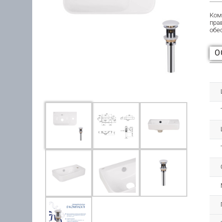
Ком
пра
обе
О