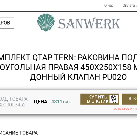
О нас
Оплата 
АРОВ
МПЛЕКТ QTAP TERN: РАКОВИНА ПО
ОУГОЛЬНАЯ ПРАВАЯ 450Х250Х158 
ДОННЫЙ КЛАПАН PU02O
КУПИТЬ
КОД ТОВАРА:
В 
В 1 КЛИК
ЦЕНА:
4311
UAH
SD00053452
ЕСТЬ В НАЛИЧ
ИСАНИЕ ТОВАРА