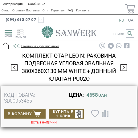
Авторизация
Сообщение
О нас
Оплата и Доставка
Опт
Гарантия
FAQ
Контакты
(099) 613 07 07
RU
UA
ПОИСК
КАТАЛОГ
Раковины и умывальники
КОМПЛЕКТ QTAP LEO N: РАКОВИНА
ПОДВЕСНАЯ УГЛОВАЯ ОВАЛЬНАЯ
380X360X130 ММ WHITE + ДОННЫЙ
КЛАПАН PU02O
КОД ТОВАРА:
ЦЕНА:
4658
UAH
SD00053455
КУПИТЬ В
В КОРЗИНУ
1 КЛИК
ЕСТЬ В НАЛИЧИИ