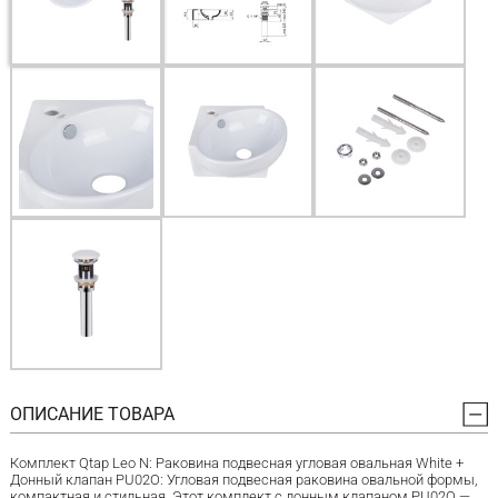
ОПИСАНИЕ ТОВАРА
Комплект Qtap Leo N: Раковина подвесная угловая овальная White +
Донный клапан PU02O: Угловая подвесная раковина овальной формы,
компактная и стильная. Этот комплект с донным клапаном PU02O —