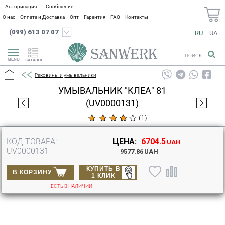
Авторизация
Сообщение
О нас
Оплата и Доставка
Опт
Гарантия
FAQ
Контакты
(099) 613 07 07
RU
UA
ПОИСК
КАТАЛОГ
Раковины и умывальники
УМЫВАЛЬНИК "КЛЕА" 81
(UV0000131)
(
1
)
КОД ТОВАРА:
ЦЕНА:
6704.5
UAH
UV0000131
9577.86
UAH
КУПИТЬ В
В КОРЗИНУ
1 КЛИК
ЕСТЬ В НАЛИЧИИ