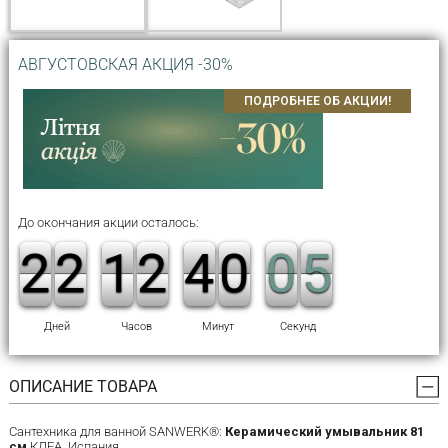
АВГУСТОВСКАЯ АКЦИЯ -30%
ПОДРОБНЕЕ ОБ АКЦИИ!
До окончания акции осталось:
1
1
2
2
1
1
2
2
1
1
1
1
1
1
2
2
3
3
4
4
9
9
0
0
1
0
0
5
4
5
Дней
Часов
Минут
Секунд
ОПИСАНИЕ ТОВАРА
Сантехника для ванной SANWERK®:
Керамический умывальник 81
см
КЛЕА, Испания