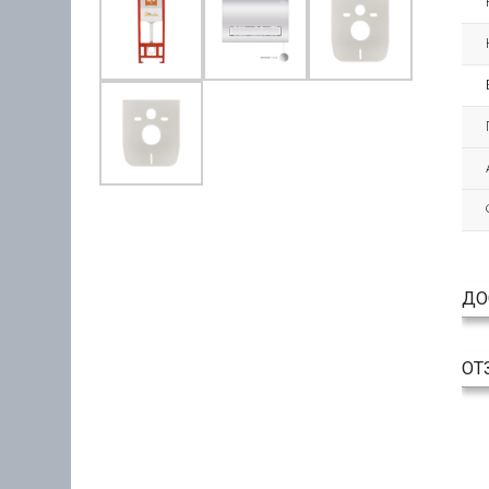
ДО
ОТ