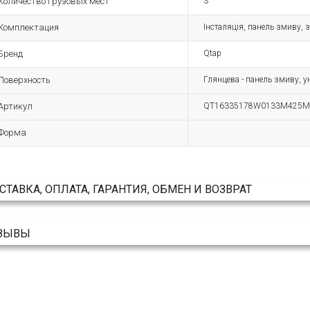
Количество грузовых мест
3
Комплектация
Інсталяція, панель змиву, з
Бренд
Qtap
Поверхность
Глянцева - панель змиву, у
Артикул
QT16335178W0133M425
Форма
СТАВКА, ОПЛАТА, ГАРАНТИЯ, ОБМЕН И ВОЗВРАТ
ЗЫВЫ