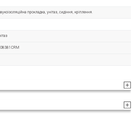
вукоізоляційна прокладка, унітаз, сидіння, кріплення.
нітаз
M08381CRM