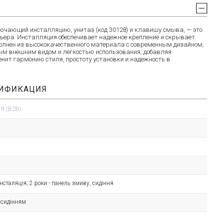
ающий инсталляцию, унитаз (код 30128) и клавишу смыва, — это
ерьера. Инсталляция обеспечивает надежное крепление и скрывает
полнен из высококачественного материала с современным дизайном,
ым внешним видом и легкостью использования, добавляя
ценит гармонию стиля, простоту установки и надежность в
ЦИФИКАЦИЯ
 (B2B)
- інсталяція; 2 роки - панель змиву, сидіння
з сидінням