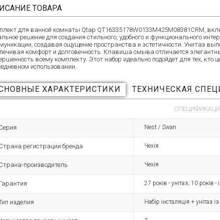
ИСАНИЕ ТОВАРА
плект для ванной комнаты Qtap QT16335178W0133M425M08381CRM, включ
альное решение для создания стильного, удобного и функционального инт
муникации, создавая ощущение пространства и эстетичности. Унитаз вы
спечивая комфорт и долговечность. Клавиша смыва отличается элегантн
ершенность всему комплекту. Этот набор идеально подойдет для тех, кто 
седневном использовании.
СНОВНЫЕ ХАРАКТЕРИСТИКИ
ТЕХНИЧЕСКАЯ СПЕ
СПЕЦИФИКАЦИЯ
Серия
Nest / Swan
Страна регистрации бренда
Чехія
Страна-производитель
Чехія
Гарантия
27 років - унітаз; 10 років 
Тип изделия
Набір інсталяція + унітаз і