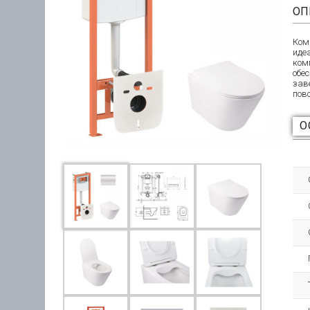
ОП
Ком
иде
ком
обе
зав
пов
О