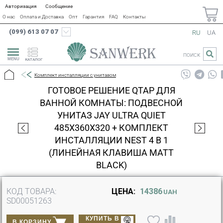
Авторизация
Сообщение
О нас
Оплата и Доставка
Опт
Гарантия
FAQ
Контакты
(099) 613 07 07
RU
UA
ПОИСК
КАТАЛОГ
Комплект инсталляции с унитазом
ГОТОВОЕ РЕШЕНИЕ QTAP ДЛЯ
ВАННОЙ КОМНАТЫ: ПОДВЕСНОЙ
УНИТАЗ JAY ULTRA QUIET
485X360X320 + КОМПЛЕКТ
ИНСТАЛЛЯЦИИ NEST 4 В 1
(ЛИНЕЙНАЯ КЛАВИША MATT
BLACK)
КОД ТОВАРА:
ЦЕНА:
14386
UAH
SD00051263
КУПИТЬ В
В КОРЗИНУ