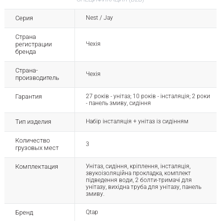
Серия
Nest / Jay
Страна
регистрации
Чехія
бренда
Страна-
Чехія
производитель
Гарантия
27 років - унітаз; 10 років - інсталяція; 2 роки
- панель змиву, сидіння
Тип изделия
Набір інсталяція + унітаз із сидінням
Количество
3
грузовых мест
Комплектация
Унітаз, сидіння, кріплення, інсталяція,
звукоізоляційна прокладка, комплект
підведення води, 2 болти-тримачі для
унітазу, вихідна труба для унітазу, панель
змиву.
Бренд
Qtap