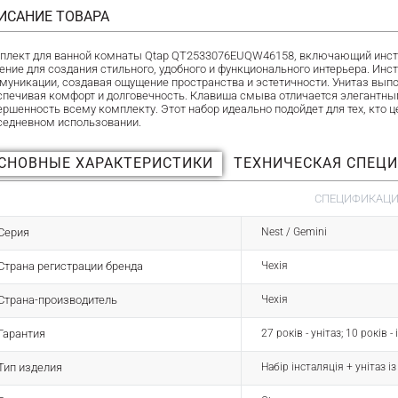
ИСАНИЕ ТОВАРА
плект для ванной комнаты Qtap QT2533076EUQW46158, включающий инстал
ение для создания стильного, удобного и функционального интерьера. Ин
муникации, создавая ощущение пространства и эстетичности. Унитаз вы
спечивая комфорт и долговечность. Клавиша смыва отличается элегантн
ершенность всему комплекту. Этот набор идеально подойдет для тех, кто ц
седневном использовании.
СНОВНЫЕ ХАРАКТЕРИСТИКИ
ТЕХНИЧЕСКАЯ СПЕЦ
СПЕЦИФИКАЦИЯ
Серия
Nest / Gemini
Страна регистрации бренда
Чехія
Страна-производитель
Чехія
Гарантия
27 років - унітаз; 10 років 
Тип изделия
Набір інсталяція + унітаз і