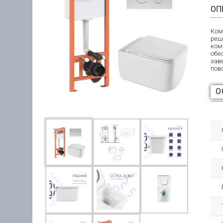
ОП
Ком
реш
ком
обе
зав
пов
О