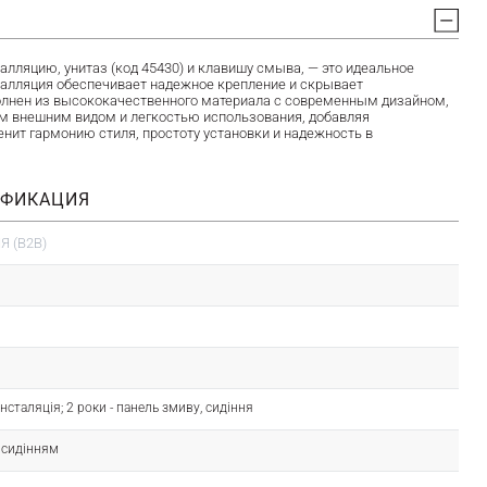
ляцию, унитаз (код 45430) и клавишу смыва, — это идеальное
сталляция обеспечивает надежное крепление и скрывает
полнен из высококачественного материала с современным дизайном,
ым внешним видом и легкостью использования, добавляя
енит гармонию стиля, простоту установки и надежность в
ИФИКАЦИЯ
 (B2B)
- інсталяція; 2 роки - панель змиву, сидіння
з сидінням