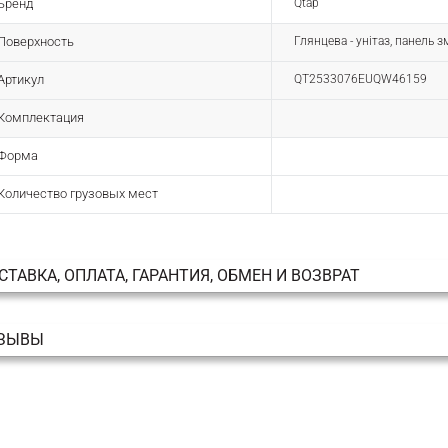
Бренд
Qtap
Поверхность
Глянцева - унітаз, панель 
Артикул
QT2533076EUQW46159
Комплектация
Форма
Количество грузовых мест
СТАВКА, ОПЛАТА, ГАРАНТИЯ, ОБМЕН И ВОЗВРАТ
ЗЫВЫ