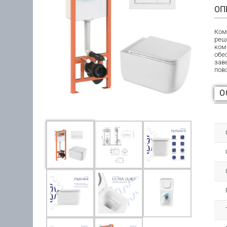
ОП
Ком
реш
ком
обе
зав
пов
О