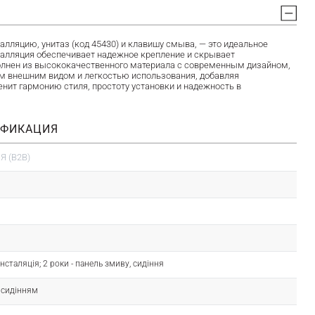
ляцию, унитаз (код 45430) и клавишу смыва, — это идеальное
сталляция обеспечивает надежное крепление и скрывает
полнен из высококачественного материала с современным дизайном,
ым внешним видом и легкостью использования, добавляя
енит гармонию стиля, простоту установки и надежность в
ИФИКАЦИЯ
 (B2B)
- інсталяція; 2 роки - панель змиву, сидіння
з сидінням