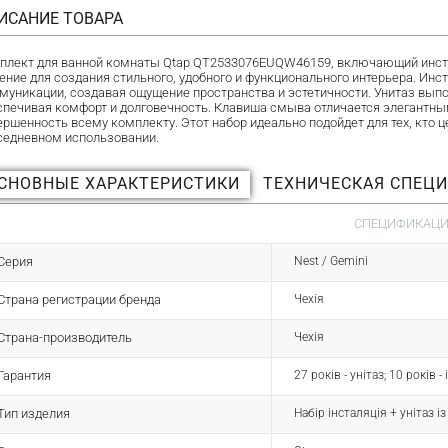
ИСАНИЕ ТОВАРА
плект для ванной комнаты Qtap QT2533076EUQW46159, включающий инстал
ение для создания стильного, удобного и функционального интерьера. Ин
муникации, создавая ощущение пространства и эстетичности. Унитаз вы
спечивая комфорт и долговечность. Клавиша смыва отличается элегантн
ершенность всему комплекту. Этот набор идеально подойдет для тех, кто ц
седневном использовании.
СНОВНЫЕ ХАРАКТЕРИСТИКИ
ТЕХНИЧЕСКАЯ СПЕЦ
СПЕЦИФИКАЦИЯ
Серия
Nest / Gemini
Страна регистрации бренда
Чехія
Страна-производитель
Чехія
Гарантия
27 років - унітаз; 10 років 
Тип изделия
Набір інсталяція + унітаз і