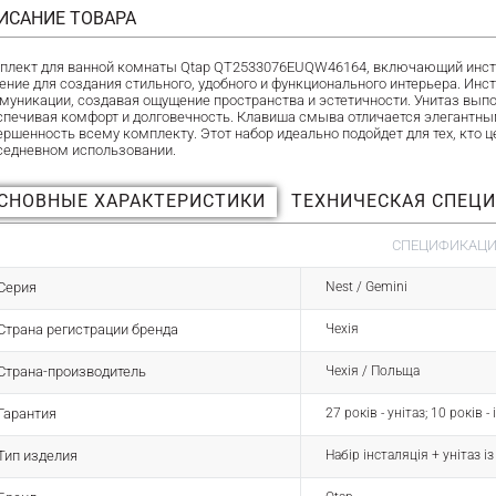
ИСАНИЕ ТОВАРА
плект для ванной комнаты Qtap QT2533076EUQW46164, включающий инстал
ение для создания стильного, удобного и функционального интерьера. Ин
муникации, создавая ощущение пространства и эстетичности. Унитаз вы
спечивая комфорт и долговечность. Клавиша смыва отличается элегантн
ершенность всему комплекту. Этот набор идеально подойдет для тех, кто ц
седневном использовании.
СНОВНЫЕ ХАРАКТЕРИСТИКИ
ТЕХНИЧЕСКАЯ СПЕЦ
СПЕЦИФИКАЦИЯ
Серия
Nest / Gemini
Страна регистрации бренда
Чехія
Страна-производитель
Чехія / Польща
Гарантия
27 років - унітаз; 10 років 
Тип изделия
Набір інсталяція + унітаз і