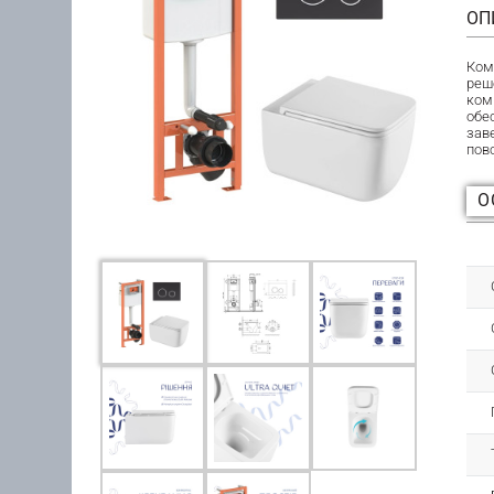
ОП
Ком
реш
ком
обе
зав
пов
О