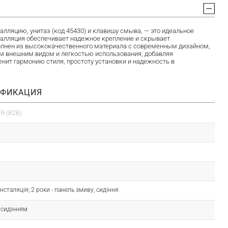
ляцию, унитаз (код 45430) и клавишу смыва, — это идеальное
сталляция обеспечивает надежное крепление и скрывает
полнен из высококачественного материала с современным дизайном,
ым внешним видом и легкостью использования, добавляя
енит гармонию стиля, простоту установки и надежность в
ИФИКАЦИЯ
 (B2B)
- інсталяція; 2 роки - панель змиву, сидіння
з сидінням