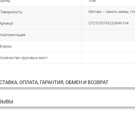
Бренд
Qtap
Поверхность
Матова – панель змиву, гля
Артикул
QT2533076EUQW46164
Комплектация
Форма
Количество грузовых мест
СТАВКА, ОПЛАТА, ГАРАНТИЯ, ОБМЕН И ВОЗВРАТ
ЗЫВЫ