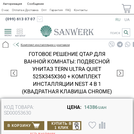
Авторизация
Сообщение
О нас
Оплата и Доставка
Опт
Гарантия
FAQ
Контакты
(099) 613 07 07
RU
UA
ПОИСК
КАТАЛОГ
Комплект инсталляции с унитазом
ГОТОВОЕ РЕШЕНИЕ QTAP ДЛЯ
ВАННОЙ КОМНАТЫ: ПОДВЕСНОЙ
УНИТАЗ TERN ULTRA QUIET
525X345X360 + КОМПЛЕКТ
ИНСТАЛЛЯЦИИ NEST 4 В 1
(КВАДРАТНАЯ КЛАВИША CHROME)
КОД ТОВАРА:
ЦЕНА:
14386
UAH
SD00053630
КУПИТЬ В
В КОРЗИНУ
1 КЛИК
ЕСТЬ В НАЛИЧИИ