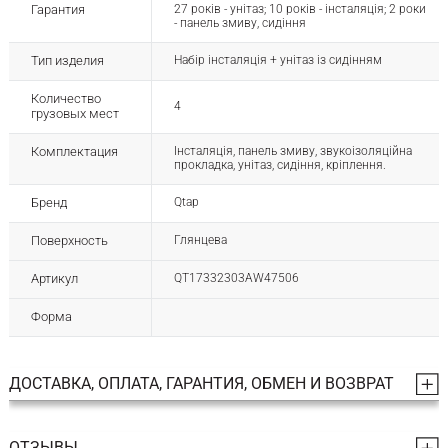
Гарантия
27 років - унітаз; 10 років - інсталяція; 2 роки
- панель змиву, сидіння
Тип изделия
Набір інсталяція + унітаз із сидінням
Количество
4
грузовых мест
Комплектация
Інсталяція, панель змиву, звукоізоляційна
прокладка, унітаз, сидіння, кріплення.
Бренд
Qtap
Поверхность
Глянцева
Артикул
QT17332303AW47506
Форма
ДОСТАВКА, ОПЛАТА, ГАРАНТИЯ, ОБМЕН И ВОЗВРАТ
ОТЗЫВЫ