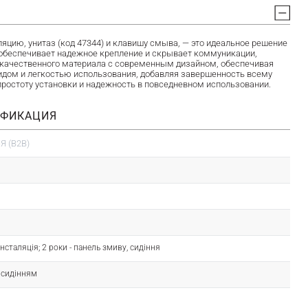
ию, унитаз (код 47344) и клавишу смыва, — это идеальное решение
я обеспечивает надежное крепление и скрывает коммуникации,
окачественного материала с современным дизайном, обеспечивая
идом и легкостью использования, добавляя завершенность всему
 простоту установки и надежность в повседневном использовании.
ИФИКАЦИЯ
 (B2B)
- інсталяція; 2 роки - панель змиву, сидіння
з сидінням