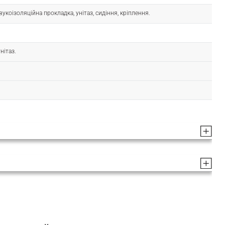
вукоізоляційна прокладка, унітаз, сидіння, кріплення.
нітаз.