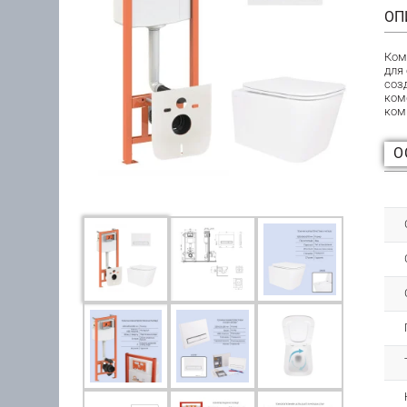
ОП
Ком
для
соз
ком
ком
О