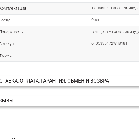
Комплектация
Інсталяція, панель змиву, з
Бренд
Qtap
Поверхность
Глянцева – панель змиву, у
Артикул
QT05335172W48181
Форма
СТАВКА, ОПЛАТА, ГАРАНТИЯ, ОБМЕН И ВОЗВРАТ
ЗЫВЫ