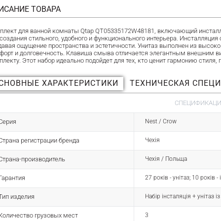
ИСАНИЕ ТОВАРА
плект для ванной комнаты Qtap QT05335172W48181, включающий инсталляц
 создания стильного, удобного и функционального интерьера. Инсталляци
давая ощущение пространства и эстетичности. Унитаз выполнен из высок
форт и долговечность. Клавиша смыва отличается элегантным внешним в
плекту. Этот набор идеально подойдет для тех, кто ценит гармонию стиля,
СНОВНЫЕ ХАРАКТЕРИСТИКИ
ТЕХНИЧЕСКАЯ СПЕЦ
СПЕЦИФИКАЦИЯ
Серия
Nest / Crow
Страна регистрации бренда
Чехія
Страна-производитель
Чехія / Польща
Гарантия
27 років - унітаз; 10 років 
Тип изделия
Набір інсталяція + унітаз і
Количество грузовых мест
3