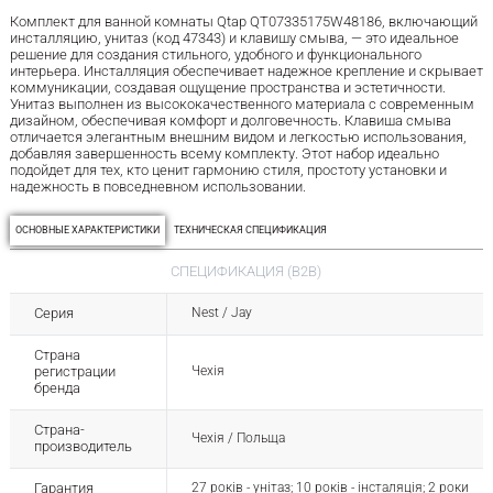
Комплект для ванной комнаты Qtap QT07335175W48186, включающий
инсталляцию, унитаз (код 47343) и клавишу смыва, — это идеальное
решение для создания стильного, удобного и функционального
интерьера. Инсталляция обеспечивает надежное крепление и скрывает
коммуникации, создавая ощущение пространства и эстетичности.
Унитаз выполнен из высококачественного материала с современным
дизайном, обеспечивая комфорт и долговечность. Клавиша смыва
отличается элегантным внешним видом и легкостью использования,
добавляя завершенность всему комплекту. Этот набор идеально
подойдет для тех, кто ценит гармонию стиля, простоту установки и
надежность в повседневном использовании.
ОСНОВНЫЕ ХАРАКТЕРИСТИКИ
ТЕХНИЧЕСКАЯ СПЕЦИФИКАЦИЯ
СПЕЦИФИКАЦИЯ (B2B)
Серия
Nest / Jay
Страна
регистрации
Чехія
бренда
Страна-
Чехія / Польща
производитель
Гарантия
27 років - унітаз; 10 років - інсталяція; 2 роки