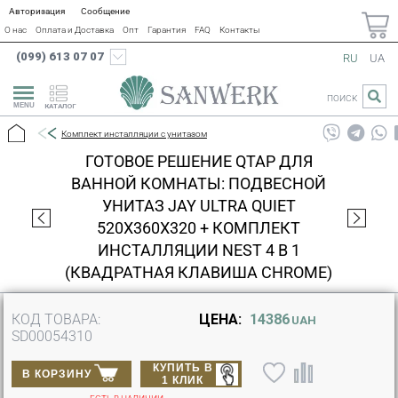
Авторизация
Сообщение
О нас
Оплата и Доставка
Опт
Гарантия
FAQ
Контакты
(099) 613 07 07
RU
UA
ПОИСК
КАТАЛОГ
Комплект инсталляции с унитазом
ГОТОВОЕ РЕШЕНИЕ QTAP ДЛЯ
ВАННОЙ КОМНАТЫ: ПОДВЕСНОЙ
УНИТАЗ JAY ULTRA QUIET
520X360X320 + КОМПЛЕКТ
ИНСТАЛЛЯЦИИ NEST 4 В 1
(КВАДРАТНАЯ КЛАВИША CHROME)
КОД ТОВАРА:
ЦЕНА:
14386
UAH
SD00054310
КУПИТЬ В
В КОРЗИНУ
1 КЛИК