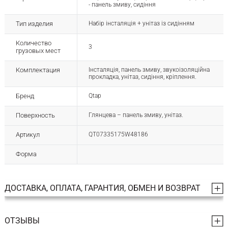
- панель змиву, сидіння
Тип изделия
Набір інсталяція + унітаз із сидінням
Количество
3
грузовых мест
Комплектация
Інсталяція, панель змиву, звукоізоляційна
прокладка, унітаз, сидіння, кріплення.
Бренд
Qtap
Поверхность
Глянцева – панель змиву, унітаз.
Артикул
QT07335175W48186
Форма
ДОСТАВКА, ОПЛАТА, ГАРАНТИЯ, ОБМЕН И ВОЗВРАТ
ОТЗЫВЫ