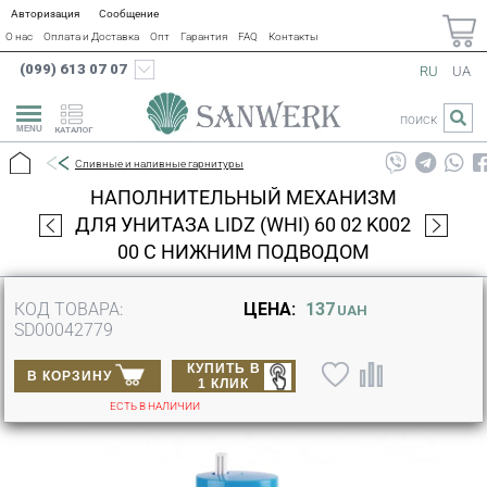
Авторизация
Сообщение
О нас
Оплата и Доставка
Опт
Гарантия
FAQ
Контакты
(099) 613 07 07
RU
UA
ПОИСК
КАТАЛОГ
Сливные и наливные гарнитуры
НАПОЛНИТЕЛЬНЫЙ МЕХАНИЗМ
ДЛЯ УНИТАЗА LIDZ (WHI) 60 02 K002
00 С НИЖНИМ ПОДВОДОМ
КОД ТОВАРА:
ЦЕНА:
137
UAH
SD00042779
КУПИТЬ В
В КОРЗИНУ
1 КЛИК
ЕСТЬ В НАЛИЧИИ