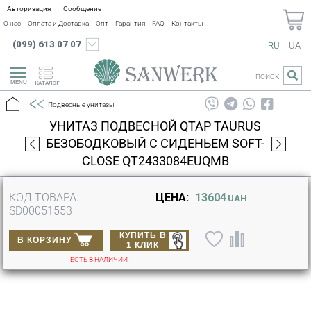
Авторизация
Сообщение
О нас
Оплата и Доставка
Опт
Гарантия
FAQ
Контакты
(099) 613 07 07
RU
UA
ПОИСК
КАТАЛОГ
Подвесные унитазы
УНИТАЗ ПОДВЕСНОЙ QTAP TAURUS
БЕЗОБОДКОВЫЙ С СИДЕНЬЕМ SOFT-
CLOSE QT2433084EUQMB
КОД ТОВАРА:
ЦЕНА:
13604
UAH
SD00051553
КУПИТЬ В
В КОРЗИНУ
1 КЛИК
ЕСТЬ В НАЛИЧИИ