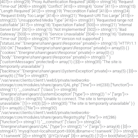
[407]=> string(29) "Proxy Authentication Required" [408]=> string(16) "Request
Time-out" [409]=> string(8) "Conflict" [410]=> string(4) "Gone" [411]=> string(15)
"Length Required" [412]=> string(19) "Precondition Failed" [413]=> string(24)
"Request Entity Too Large" [414]=> string(21) "Request-URI Too Large" [415]=>
string(22) "Unsupported Media Type" [416]=> string(31) "Requested range not
satisfiable" [417]=> string(18) "Expectation Failed" [500]=> string(21) "Internal
Server Error" [501]=> string(15) "Not Implemented" [502]=> string(11) "Bad
Gateway" [503]=> string(19) "Service Unavailable" [504]=> string(16) "Gateway
Time-out" [505]=> string(26) "HTTP Version not supported" }
["statusLine":"Energine\share\gears\Response":private]=> string(15) "HTTP/1.1
200 OK" ["headers":"Energine\share\gears\Response":private]=> array(0) { }
["cookies":"Energine\share\gears\Response":private]=> array(0) { }
["body":"Energine\share\gears\Response":private]=> string(0) "" }
["customMessages":protected]=> array(1) { [0]=> string(35) "The site is
temporarily unavailable" }
["backtrace":"Energine\share\gears\SystemException":private]=> array(5) { [0]=>
array(6) { ["file"]=> string(87)
"/var/www/clients/client1/web5/private/webworks-
storage/core/modules/share/gears/QAL.php" ["line"]=> int(233) ["function"]=>
string(11) "__construct" ["class"]=> string(36)
"Energine\share\gears\SystemException" ["type"]=> string(2) "->" ["args"]=>
array(3) { [0]=> string(55) "Unable to connect. The site is temporarily
unavailable." [1]=> int(3) [2]=> string(35) "The site is temporarily unavailable" } }
[1]=> array(6) { ["file"]=> string(92)
"/var/www/clients/client1/web5/private/webworks-
storage/core/modules/share/gears/Registry.php" ["line"]=> int(286)
["function"]=> string(11) "__construct" ["class"]=> string(24)
"Energine\share\gears\QAL" ["type"]=> string(2) "->" ["args"]=> array(4) { [0]=>
string(47) "mysql:host=localhost;port=3306;dbname=c1sanwerk" [1]=> string(9)
"c1sanwerk" [2]=> string(9) "@YCjcVuq4" [3]=> array(3) { [12]=> bool(false) [20]=>