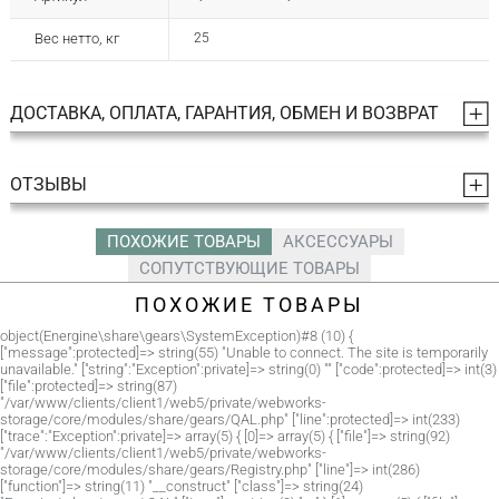
Вес нетто, кг
25
ДОСТАВКА, ОПЛАТА, ГАРАНТИЯ, ОБМЕН И ВОЗВРАТ
ОТЗЫВЫ
ПОХОЖИЕ ТОВАРЫ
АКСЕССУАРЫ
СОПУТСТВУЮЩИЕ ТОВАРЫ
ПОХОЖИЕ ТОВАРЫ
object(Energine\share\gears\SystemException)#8 (10) {
["message":protected]=> string(55) "Unable to connect. The site is temporarily
unavailable." ["string":"Exception":private]=> string(0) "" ["code":protected]=> int(3)
["file":protected]=> string(87)
"/var/www/clients/client1/web5/private/webworks-
storage/core/modules/share/gears/QAL.php" ["line":protected]=> int(233)
["trace":"Exception":private]=> array(5) { [0]=> array(5) { ["file"]=> string(92)
"/var/www/clients/client1/web5/private/webworks-
storage/core/modules/share/gears/Registry.php" ["line"]=> int(286)
["function"]=> string(11) "__construct" ["class"]=> string(24)