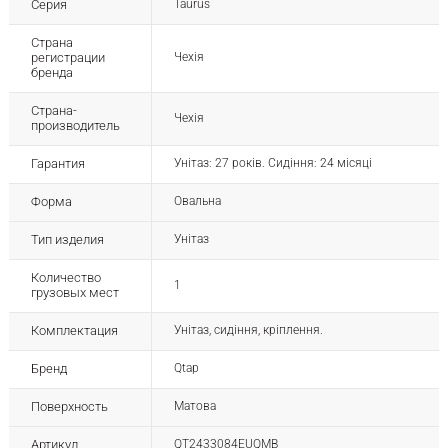
Серия
Taurus
Страна
регистрации
Чехія
бренда
Страна-
Чехія
производитель
Гарантия
Унітаз: 27 років. Сидіння: 24 місяці
Форма
Овальна
Тип изделия
Унітаз
Количество
1
грузовых мест
Комплектация
Унітаз, сидіння, кріплення.
Бренд
Qtap
Поверхность
Матова
Артикул
QT2433084EUQMB