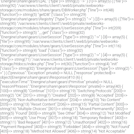
"Energine\share\gears\QAL" ["type"]=> string(2) "->" } [1]=> array(5) { ["file"]=>
string(92) "/var/www/clients/client1/web5/private/webworks-
storage/core/modules/share/gears/DBWorker.php" ["line"]=> int(48)
["function"]=> string(5) "getDB" ["class"]=> string(29)
"Energine\share\gears\Registry" ["type"]=> string(2) "->" } [2]=> array(5) { ["file"]=>
string(95) "/var/www/clients/client1/web5/private/webworks-
storage/core/modules/share/gears/UserSession.php" ["line"]=> int(209)
["function"]=> string(5) "__get" ["class"]=> string(32)
"Energine\share\gears\UserSession" ["type"]=> string(2) "->" } [3]=> array(5) {
["file"]=> string(95) "/var/www/clients/client1/web5/private/webworks-
storage/core/modules/share/gears/UserSession.php" ["line"]=> int(116)
["function"]=> string(4) "load" ["class"]=> string(32)
"Energine\share\gears\UserSession" ["type"]=> string(2) "->" } [4]=> array(5) {
["file"]=> string(71) "/var/www/clients/client1/web5/private/webworks-
storage/htdocs/index.php" ["line"]=> int(30) ["function"]=> string(4) "init"
["class"]=> string(32) "Energine\share\gears\UserSession" ["type"]=> string(2) "-
>" } } ["previous":"Exception":private]=> NULL ["response":protected]=>
object(Energine\share\gears\Response)#10 (6) {
["executionTime":"Energine\share\gears\Primitive":private]=> NULL
["reasonPhrases":"Energine\share\gears\Response":private]=> array(40) {
[100]=> string(8) "Continue" [101]=> string(19) "Switching Protocols" [200]=>
string(2) "OK" [201]=> string(7) "Created" [202]=> string(8) "Accepted" [203]=>
string(29) "Non-Authoritative Information" [204]=> string(10) "No Content"
[205]=> string(13) "Reset Content" [206]=> string(15) "Partial Content" [300]=>
string(16) "Multiple Choices" [301]=> string(17) "Moved Permanently" [302]=>
string(5) "Found" [303]=> string(9) "See Other" [304]=> string(12) "Not Modified"
[305]=> string(9) "Use Proxy" [307]=> string(18) "Temporary Redirect" [400]=>
string(11) "Bad Request" [401]=> string(12) "Unauthorized" [402]=> string(16)
"Payment Required" [403]=> string(9) "Forbidden" [404]=> string(9) "Not Found"
[405]=> string(18) "Method Not Allowed" [406]=> string(14) "Not Acceptable"