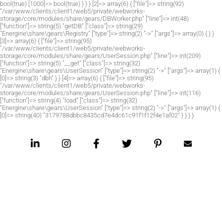
bool(true) [1000]=> bool(true) } } } [2]=> array(6) { ["file"]=> string(92)
"/var/www/clients/client1/web5/private/webworks-
storage/core/modules/share/gears/DBWorker.php" ["line"]=> int(48)
["function"]=> string(5) "getDB" ["class"]=> string(29)
"Energine\share\gears\Registry" ["type"]=> string(2) "->" ["args"]=> array(0) { } }
[3]=> array(6) { ["file"]=> string(95)
"/var/www/clients/client1/web5/private/webworks-
storage/core/modules/share/gears/UserSession.php" ["line"]=> int(209)
["function"]=> string(5) "__get" ["class"]=> string(32)
"Energine\share\gears\UserSession" ["type"]=> string(2) "->" ["args"]=> array(1) {
[0]=> string(3) "dbh" } } [4]=> array(6) { ["file"]=> string(95)
"/var/www/clients/client1/web5/private/webworks-
storage/core/modules/share/gears/UserSession.php" ["line"]=> int(116)
["function"]=> string(4) "load" ["class"]=> string(32)
"Energine\share\gears\UserSession" ["type"]=> string(2) "->" ["args"]=> array(1) {
[0]=> string(40) "3179788dbbc8435cd7e4dc61c91f1f12f4e1af02" } } } }