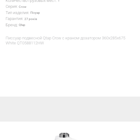
Количество грузовых мест:
1
Серия:
Crow
Тип изделия:
Пісуар
Гарантия:
27 років
Бренд:
Qtap
Писсуар подвесной Qtap Crow с краном-дозатором 360x285x675
White QT0588112HW