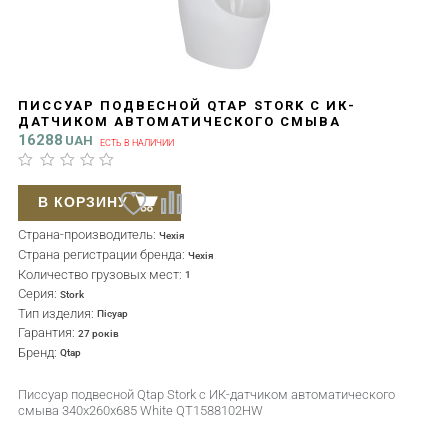
ПИССУАР ПОДВЕСНОЙ QTAP STORK С ИК-
ДАТЧИКОМ АВТОМАТИЧЕСКОГО СМЫВА
340X260X685 WHITE QT1588102HW
16288
UAH
ЕСТЬ В НАЛИЧИИ
В КОРЗИНУ
Страна-производитель:
Чехія
Страна регистрации бренда:
Чехія
Количество грузовых мест:
1
Серия:
Stork
Тип изделия:
Пісуар
Гарантия:
27 років
Бренд:
Qtap
Писсуар подвесной Qtap Stork с ИК-датчиком автоматического
смыва 340x260x685 White QT1588102HW