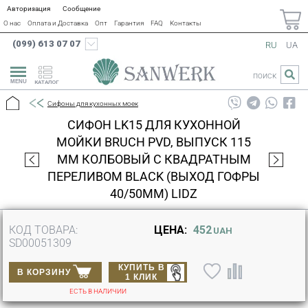
Авторизация
Сообщение
О нас
Оплата и Доставка
Опт
Гарантия
FAQ
Контакты
(099) 613 07 07
RU
UA
ПОИСК
КАТАЛОГ
Сифоны для кухонных моек
СИФОН LK15 ДЛЯ КУХОННОЙ
МОЙКИ BRUCH PVD, ВЫПУСК 115
ММ КОЛБОВЫЙ С КВАДРАТНЫМ
ПЕРЕЛИВОМ BLACK (ВЫХОД ГОФРЫ
40/50ММ) LIDZ
КОД ТОВАРА:
ЦЕНА:
452
UAH
SD00051309
КУПИТЬ В
В КОРЗИНУ
1 КЛИК
ЕСТЬ В НАЛИЧИИ