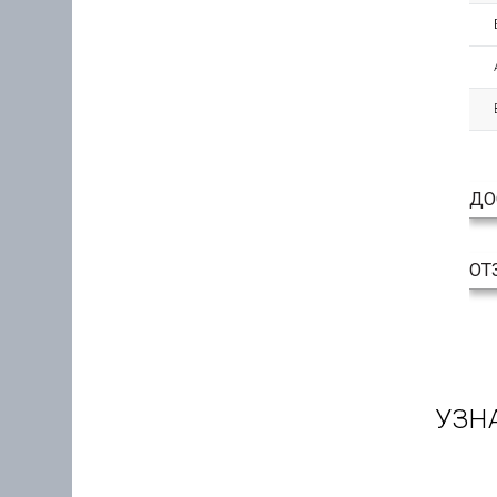
ДО
ОТ
УЗН