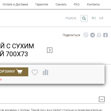
Оплата и Доставка
Гарантия
Скачать
FAQ
Контакты
RU
UA
ПОИСК
Поделиться:
ЫЙ С СУХИМ
Й 700Х73
КОРЗИНУ
ИИ
ов вровень с полом. Такой душ выглядит стильно и привлекательно.