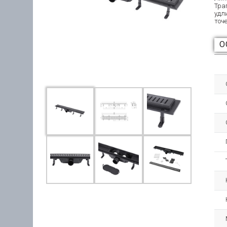
Тра
удл
точ
О