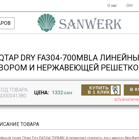
О нас
Опт
АРОВ
 QTAP DRY FA304-700MBLA ЛИНЕЙН
ВОРОМ И НЕРЖАВЕЮЩЕЙ РЕШЕТКО
КУПИТЬ
КОД ТОВАРА:
В 
В 1 КЛИК
ЦЕНА:
1332
UAH
SD00041380
ЕСТЬ В НАЛИЧ
ИСАНИЕ ТОВАРА
ейный трап Qtap Dry FA304-700MBLA позволит создать душ мечты без борт