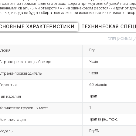
п состоит из горизонтального отвода воды и прямоугольной узкой наклад
иненными овальными отверстиями на одинаковом расстоянии друг от друг
ечных, и вода не будет собираться даже при использовании сильного напор
СНОВНЫЕ ХАРАКТЕРИСТИКИ
ТЕХНИЧЕСКАЯ СПЕ
СПЕЦИФИКАЦИЯ
Серия
Dry
Страна регистрации бренда
Чехія
Страна-производитель
Чехія
Гарантия
60 місяців
Тип изделия
Трап
Количество грузовых мест
1
Комплектация
Трап із решіткою.
Модель
DryFA