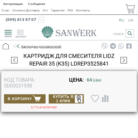
Авторизация
Сообщение
О нас
Оплата и Доставка
Опт
Гарантия
FAQ
Контакты
(099) 613 07 07
RU
UA
ПОИСК
КАТАЛОГ
Картриджи для смесителей
КАРТРИДЖ ДЛЯ СМЕСИТЕЛЯ LIDZ
REPAIR 35 (K35) LDREP3525841
КОД ТОВАРА:
ЦЕНА:
64
UAH
SD00031938
КУПИТЬ В
В КОРЗИНУ
1 КЛИК
ЕСТЬ В НАЛИЧИИ