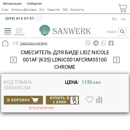
Авторизация
Сообщение
О нас
Оплата и Доставка
Опт
Гарантия
FAQ
Контакты
(099) 613 07 07
RU
UA
ПОИСК
КАТАЛОГ
Смеситель для биде
СМЕСИТЕЛЬ ДЛЯ БИДЕ LIDZ NICOLE
001AF (K35) LDNIC001AFCRM35100
CHROME
КОД ТОВАРА:
ЦЕНА:
1135
UAH
SD00041204
КУПИТЬ В
В КОРЗИНУ
1 КЛИК
ЕСТЬ В НАЛИЧИИ