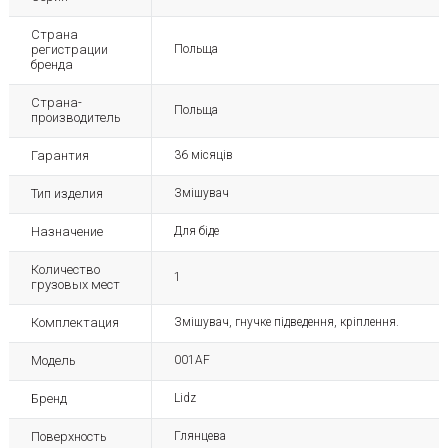
Страна
регистрации
Польща
бренда
Страна-
Польща
производитель
Гарантия
36 місяців
Тип изделия
Змішувач
Назначение
Для біде
Количество
1
грузовых мест
Комплектация
Змішувач, гнучке підведення, кріплення.
Модель
001AF
Бренд
Lidz
Поверхность
Глянцева