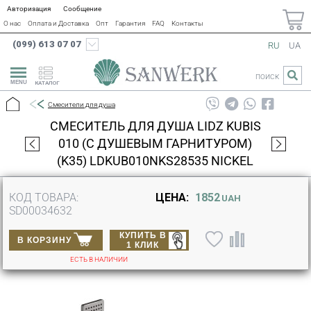
Авторизация
Сообщение
О нас
Оплата и Доставка
Опт
Гарантия
FAQ
Контакты
(099) 613 07 07
RU
UA
ПОИСК
КАТАЛОГ
Смесители для душа
СМЕСИТЕЛЬ ДЛЯ ДУША LIDZ KUBIS
010 (С ДУШЕВЫМ ГАРНИТУРОМ)
(K35) LDKUB010NKS28535 NICKEL
КОД ТОВАРА:
ЦЕНА:
1852
UAH
SD00034632
КУПИТЬ В
В КОРЗИНУ
1 КЛИК
ЕСТЬ В НАЛИЧИИ