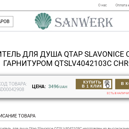
О нас
Оплата 
АРОВ
ТЕЛЬ ДЛЯ ДУША QTAP SLAVONICE
ГАРНИТУРОМ QTSLV4042103C CH
КУПИТЬ
КОД ТОВАРА:
В 
В 1 КЛИК
ЦЕНА:
3496
UAH
SD00042908
ЕСТЬ В НАЛИЧ
ИСАНИЕ ТОВАРА
ситель для душа Qtap Slavonice QTSLV4042103C изготовлен из высококачес