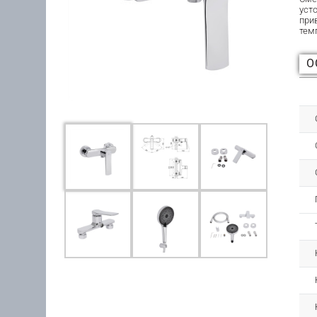
уст
при
тем
О