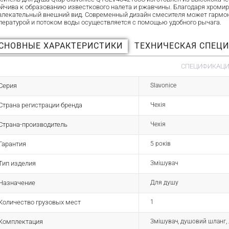
ойчива к образованию известкового налета и ржавчины. Благодаря хроми
влекательный внешний вид. Современный дизайн смесителя может гармони
пературой и потоком воды осуществляется с помощью удобного рычага.
СНОВНЫЕ ХАРАКТЕРИСТИКИ
ТЕХНИЧЕСКАЯ СПЕЦ
СПЕЦИФИКАЦИЯ
Серия
Slavonice
Страна регистрации бренда
Чехія
Страна-производитель
Чехія
Гарантия
5 років
Тип изделия
Змішувач
Назначение
Для душу
Количество грузовых мест
1
Комплектация
Змішувач, душовий шланг, 