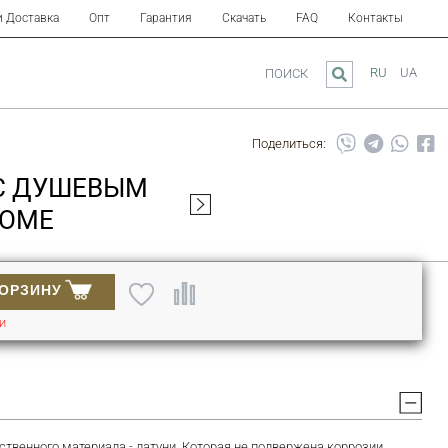
и Доставка
Опт
Гарантия
Скачать
FAQ
Контакты
RU
UA
ПОИСК
Поделиться:
 С ДУШЕВЫМ
ROME
КОРЗИНУ
ИИ
твенного материала - латуни. Которая не подвержена коррозии,