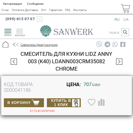
Авторизация
Сообщение
О нас
Оплата и Доставка
Опт
Гарантия
FAQ
Контакты
(099) 613 07 07
RU
UA
ПОИСК
КАТАЛОГ
Смеситель (кран) на кухню
СМЕСИТЕЛЬ ДЛЯ КУХНИ LIDZ ANNY
003 (K40) LDANN003CRM35082
CHROME
КОД ТОВАРА:
ЦЕНА:
707
UAH
SD00041186
КУПИТЬ В
В КОРЗИНУ
1 КЛИК
ЕСТЬ В НАЛИЧИИ