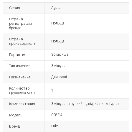
Серия
Agata
Страна
регистрации
Польща
бренда
Страна-
Польща
производитель
Гарантия
36 місяців
Тип изделия
Змішувач
Назначение
Для кухні
Количество
1
грузовых мест
Комплектация
Змішувач, гнучкий підвід, кріпильні деталі.
Модель
008F-4
Бренд
Lidz