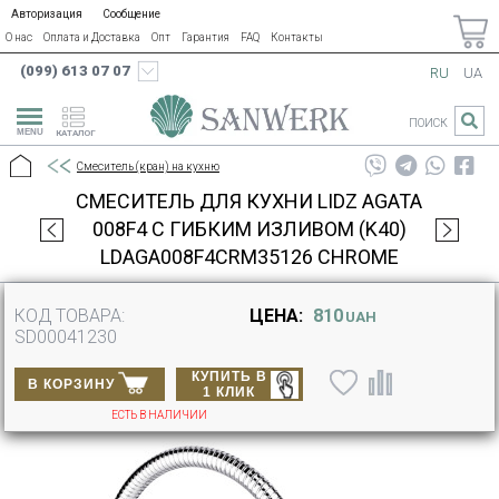
Авторизация
Сообщение
О нас
Оплата и Доставка
Опт
Гарантия
FAQ
Контакты
(099) 613 07 07
RU
UA
ПОИСК
КАТАЛОГ
Смеситель (кран) на кухню
СМЕСИТЕЛЬ ДЛЯ КУХНИ LIDZ AGATA
008F4 С ГИБКИМ ИЗЛИВОМ (K40)
LDAGA008F4CRM35126 CHROME
КОД ТОВАРА:
ЦЕНА:
810
UAH
SD00041230
КУПИТЬ В
В КОРЗИНУ
1 КЛИК
ЕСТЬ В НАЛИЧИИ