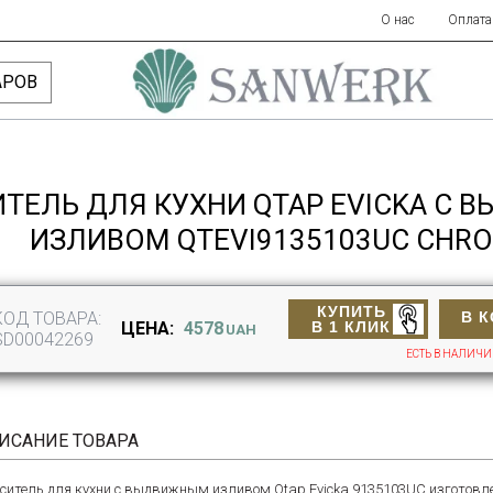
О нас
Оплата
АРОВ
ТЕЛЬ ДЛЯ КУХНИ QTAP EVICKA С
ИЗЛИВОМ QTEVI9135103UC CHR
КУПИТЬ
КОД ТОВАРА:
В 
В 1 КЛИК
ЦЕНА:
4578
UAH
SD00042269
ЕСТЬ В НАЛИЧ
ИСАНИЕ ТОВАРА
ситель для кухни с выдвижным изливом Qtap Evicka 9135103UC изготов