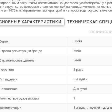
мированным покрытием, обеспечивающей долговечную бесперебойную ра
ачи струи, которые переключаются кнопкой на изливе, можно с легкостью
нга - 1470 мм. Управление температурой и напором воды осуществляется
СНОВНЫЕ ХАРАКТЕРИСТИКИ
ТЕХНИЧЕСКАЯ СПЕ
СПЕЦИФИКАЦИЯ
Серия
Evicka
Страна регистрации бренда
Чехія
Страна-производитель
Чехія
Гарантия
5 років
Тип изделия
Змішувач
Назначение
Для кухні
Количество грузовых мест
1
Комплектация
Змішувач, гнучкий підвід, ш