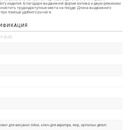
боту изделия. Благодаря выдвижной форме излива и двум режимам
 очистить труднодоступные места на посуде. Длина выдвижного
 при помощи удобного рычага.
ЦИФИКАЦИЯ
 (B2B)
ланг для висувної лійки, ключ для аератора, якір, кріпильні деталі.