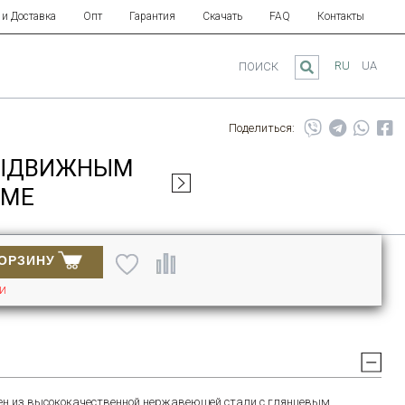
 и Доставка
Опт
Гарантия
Скачать
FAQ
Контакты
RU
UA
ПОИСК
Поделиться:
 ВЫДВИЖНЫМ
OME
КОРЗИНУ
ИИ
лен из высококачественной нержавеющей стали с глянцевым