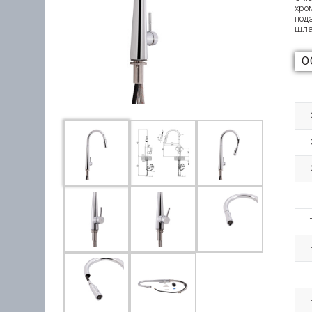
хро
под
шла
О