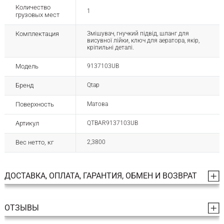
Количество
1
грузовых мест
Комплектация
Змішувач, гнучкий підвід, шланг для
висувної лійки, ключ для аератора, якір,
кріпильні деталі.
Модель
9137103UB
Бренд
Qtap
Поверхность
Матова
Артикул
QTBAR9137103UB
Вес нетто, кг
2,3800
ДОСТАВКА, ОПЛАТА, ГАРАНТИЯ, ОБМЕН И ВОЗВРАТ
ОТЗЫВЫ