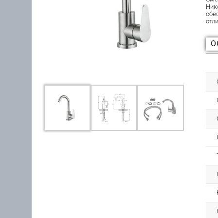
Ник
обе
отл
О