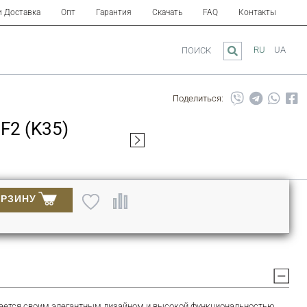
и Доставка
Опт
Гарантия
Скачать
FAQ
Контакты
RU
UA
ПОИСК
Поделиться:
F2 (K35)
ОРЗИНУ
личается своим элегантным дизайном и высокой функциональностью.