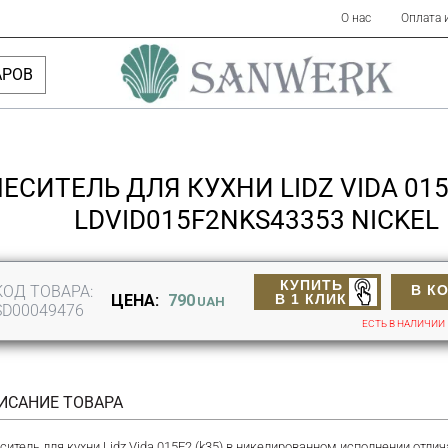
О нас
Оплата 
АРОВ
ЕСИТЕЛЬ ДЛЯ КУХНИ LIDZ VIDA 015
LDVID015F2NKS43353 NICKEL
КУПИТЬ
КОД ТОВАРА:
В К
В 1 КЛИК
ЦЕНА:
790
UAH
SD00049476
ЕСТЬ В НАЛИЧИИ
ИСАНИЕ ТОВАРА
ситель для кухни Lidz Vida 015F2 (k35) в никелированном исполнении от