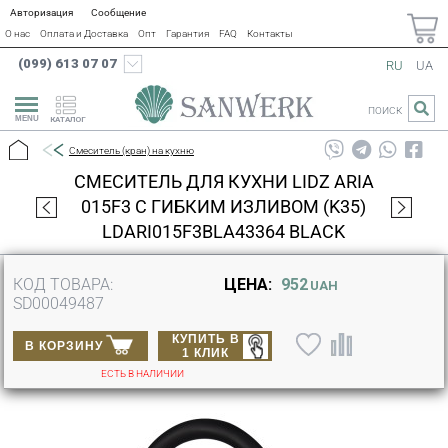
Авторизация
Сообщение
О нас
Оплата и Доставка
Опт
Гарантия
FAQ
Контакты
(099) 613 07 07
RU
UA
ПОИСК
КАТАЛОГ
Смеситель (кран) на кухню
СМЕСИТЕЛЬ ДЛЯ КУХНИ LIDZ ARIA
015F3 С ГИБКИМ ИЗЛИВОМ (K35)
LDARI015F3BLA43364 BLACK
КОД ТОВАРА:
ЦЕНА:
952
UAH
SD00049487
КУПИТЬ В
В КОРЗИНУ
1 КЛИК
ЕСТЬ В НАЛИЧИИ