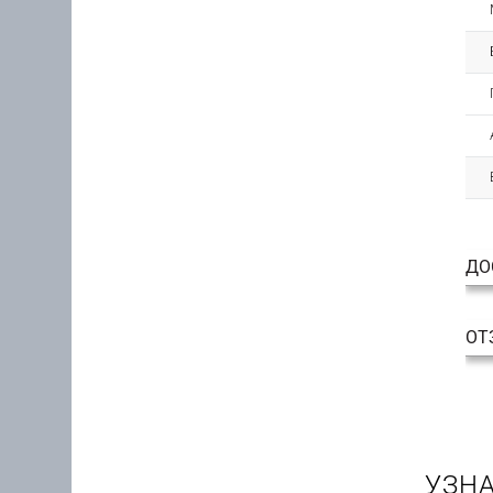
ДО
ОТ
УЗНА