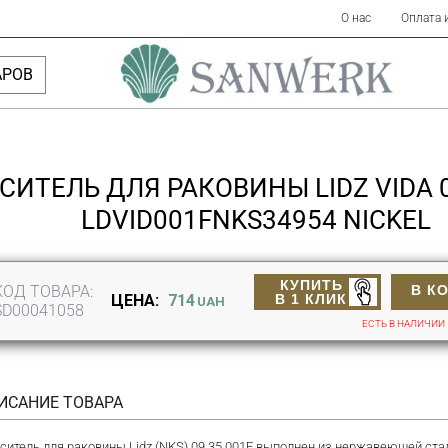
О нас
Оплата 
АРОВ
СИТЕЛЬ ДЛЯ РАКОВИНЫ LIDZ VIDA 0
LDVID001FNKS34954 NICKEL
КУПИТЬ
КОД ТОВАРА:
В К
В 1 КЛИК
ЦЕНА:
714
UAH
SD00041058
ЕСТЬ В НАЛИЧИИ
ИСАНИЕ ТОВАРА
ситель для раковины Lidz (NKS) 09 35 001F выполнен из нержавеющей стал