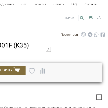
и Доставка
Опт
Гарантия
Скачать
FAQ
Контакты
RU
UA
ПОИСК
Поделиться:
01F (K35)
ОРЗИНУ
и. Он монтируется в отверстие для смесителя на раковине или на