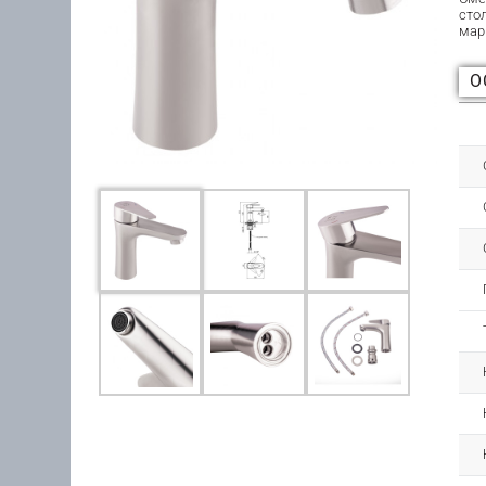
сто
мар
О