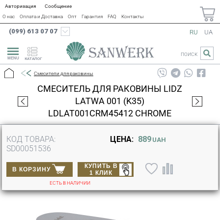
Авторизация
Сообщение
О нас
Оплата и Доставка
Опт
Гарантия
FAQ
Контакты
(099) 613 07 07
RU
UA
ПОИСК
КАТАЛОГ
Смесители для раковины
СМЕСИТЕЛЬ ДЛЯ РАКОВИНЫ LIDZ
LATWA 001 (K35)
LDLAT001CRM45412 CHROME
КОД ТОВАРА:
ЦЕНА:
889
UAH
SD00051536
КУПИТЬ В
В КОРЗИНУ
1 КЛИК
ЕСТЬ В НАЛИЧИИ