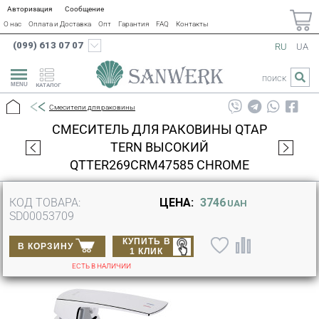
Авторизация
Сообщение
О нас
Оплата и Доставка
Опт
Гарантия
FAQ
Контакты
(099) 613 07 07
RU
UA
ПОИСК
КАТАЛОГ
Смесители для раковины
СМЕСИТЕЛЬ ДЛЯ РАКОВИНЫ QTAP
TERN ВЫСОКИЙ
QTTER269CRM47585 CHROME
КОД ТОВАРА:
ЦЕНА:
3746
UAH
SD00053709
КУПИТЬ В
В КОРЗИНУ
1 КЛИК
ЕСТЬ В НАЛИЧИИ