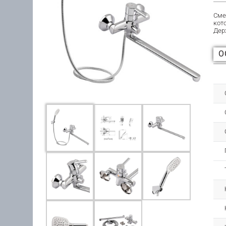
Сме
кот
Дер
О