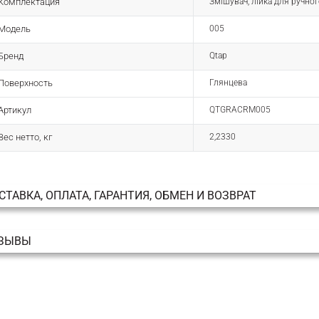
Комплектация
Змішувач, лійка для ручног
Модель
005
Бренд
Qtap
Поверхность
Глянцева
Артикул
QTGRACRM005
Вес нетто, кг
2,2330
СТАВКА, ОПЛАТА, ГАРАНТИЯ, ОБМЕН И ВОЗВРАТ
ЗЫВЫ