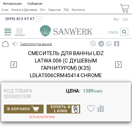
Авторизация
Сообщение
О нас
Оплата и Доставка
Опт
Гарантия
FAQ
Контакты
(099) 613 07 07
RU
UA
ПОИСК
КАТАЛОГ
Смесители для ванной
СМЕСИТЕЛЬ ДЛЯ ВАННЫ LIDZ
LATWA 006 (C ДУШЕВЫМ
ГАРНИТУРОМ) (K35)
LDLAT006CRM45414 CHROME
КОД ТОВАРА:
ЦЕНА:
1389
UAH
SD00051538
КУПИТЬ В
В КОРЗИНУ
1 КЛИК
ЕСТЬ В НАЛИЧИИ