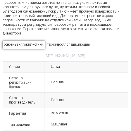
поворотным изливом изготовлен из цинка, укомплектован
кронштейном для ручного душа, душевым шлангом и лейкой.
Благодаря качесвенному покрытию имеет прочную поверхность и
привлекательный внешний вид. Декоративные розетки скроют
погрешности установки на отделке комнаты. Напор воды и ее
температура регулируются поворотом рычага в необходимое
положение. Переключение ванна/душ осуществляется при помощи
дивертора.
ОСНОВНЫЕ ХАРАКТЕРИСТИКИ
ТЕХНИЧЕСКАЯ СПЕЦИФИКАЦИЯ
СПЕЦИФИКАЦИЯ (B2B)
Серия
Latwa
Страна
регистрации
Польща
бренда
Страна-
Польща
производитель
Гарантия
36 місяців
Тип изделия
Змішувач