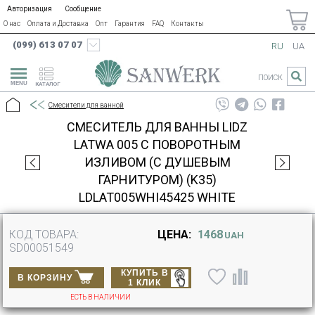
Авторизация
Сообщение
О нас
Оплата и Доставка
Опт
Гарантия
FAQ
Контакты
(099) 613 07 07
RU
UA
ПОИСК
КАТАЛОГ
Смесители для ванной
СМЕСИТЕЛЬ ДЛЯ ВАННЫ LIDZ
LATWA 005 С ПОВОРОТНЫМ
ИЗЛИВОМ (C ДУШЕВЫМ
ГАРНИТУРОМ) (K35)
LDLAT005WHI45425 WHITE
КОД ТОВАРА:
ЦЕНА:
1468
UAH
SD00051549
КУПИТЬ В
В КОРЗИНУ
1 КЛИК
ЕСТЬ В НАЛИЧИИ