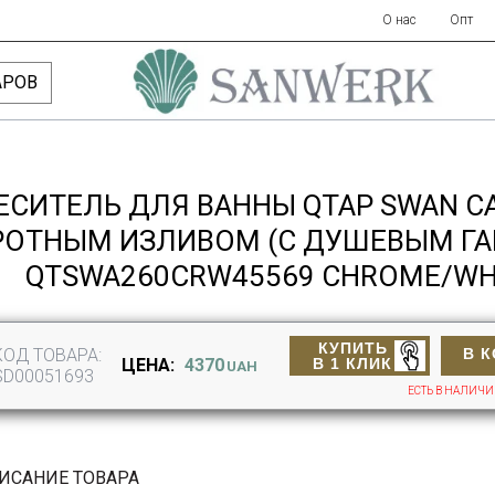
О нас
Опт
АРОВ
ЕСИТЕЛЬ ДЛЯ ВАННЫ QTAP SWAN C
ОТНЫМ ИЗЛИВОМ (C ДУШЕВЫМ ГА
QTSWA260CRW45569 CHROME/WH
КУПИТЬ
КОД ТОВАРА:
В 
В 1 КЛИК
ЦЕНА:
4370
UAH
SD00051693
ЕСТЬ В НАЛИЧ
ИСАНИЕ ТОВАРА