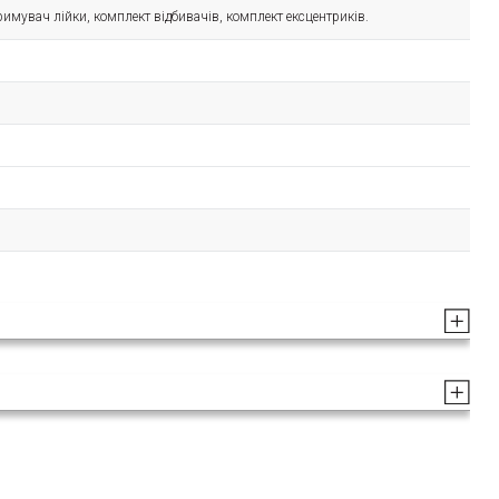
римувач лійки, комплект відбивачів, комплект ексцентриків.