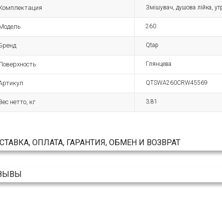
Комплектация
Змішувач, душова лійка, ут
Модель
260
Бренд
Qtap
Поверхность
Глянцева
Артикул
QTSWA260CRW45569
Вес нетто, кг
3.81
СТАВКА, ОПЛАТА, ГАРАНТИЯ, ОБМЕН И ВОЗВРАТ
ЗЫВЫ