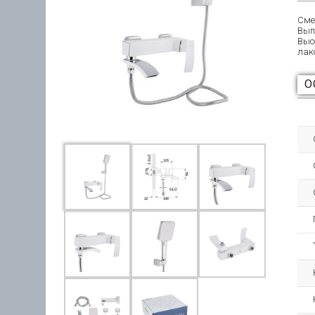
Сме
Вып
Выс
лак
О