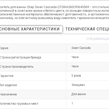
ситель для ванны Qtap Swan Cascada QTSWA260CRW45569 – это стильное
олненный в сочетании хрома и белого цвета, он оснащен поворотным из
ококачественные материалы обеспечивают долговечность, а эргономична
оничному, но элегантному внешнему виду смеситель гармонично впишется
СНОВНЫЕ ХАРАКТЕРИСТИКИ
ТЕХНИЧЕСКАЯ СПЕ
СПЕЦИФИКАЦИЯ
Серия
Swan Cascada
Страна регистрации бренда
Чехія
Страна-производитель
Чехія
Гарантия
5 років
Тип изделия
Змішувач
Назначение
Для ванни
Количество грузовых мест
1