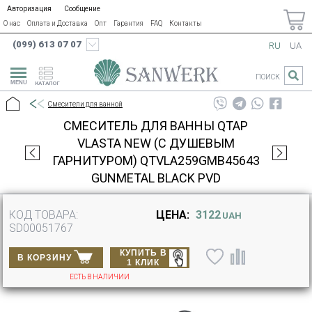
Авторизация
Сообщение
О нас
Оплата и Доставка
Опт
Гарантия
FAQ
Контакты
(099) 613 07 07
RU
UA
ПОИСК
КАТАЛОГ
Смесители для ванной
СМЕСИТЕЛЬ ДЛЯ ВАННЫ QTAP
VLASTA NEW (C ДУШЕВЫМ
ГАРНИТУРОМ) QTVLA259GMB45643
GUNMETAL BLACK PVD
КОД ТОВАРА:
ЦЕНА:
3122
UAH
SD00051767
КУПИТЬ В
В КОРЗИНУ
1 КЛИК
ЕСТЬ В НАЛИЧИИ