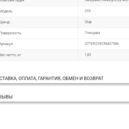
Комплектация
Змішувач, лійка для ручно
Модель
259
Бренд
Qtap
Поверхность
Глянцева
Артикул
QTTER259CRM47586
Вес нетто, кг
1,82
СТАВКА, ОПЛАТА, ГАРАНТИЯ, ОБМЕН И ВОЗВРАТ
ЗЫВЫ