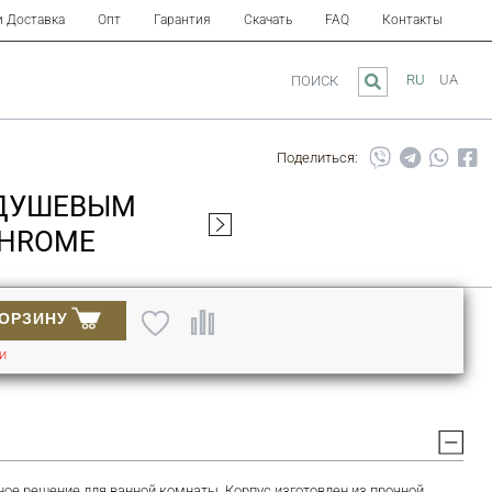
и Доставка
Опт
Гарантия
Скачать
FAQ
Контакты
RU
UA
ПОИСК
Поделиться:
 ДУШЕВЫМ
CHROME
КОРЗИНУ
ИИ
ое решение для ванной комнаты. Корпус изготовлен из прочной