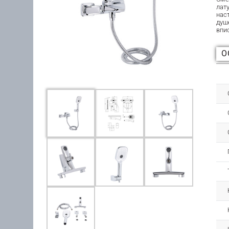
лат
нас
душ
впи
О