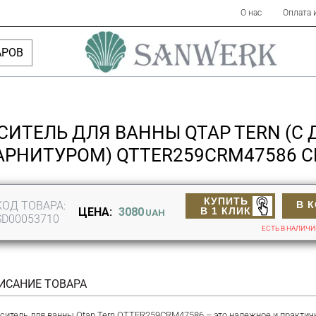
О нас
Оплата 
АРОВ
СИТЕЛЬ ДЛЯ ВАННЫ QTAP TERN (C
АРНИТУРОМ) QTTER259CRM47586 
КУПИТЬ
КОД ТОВАРА:
В 
В 1 КЛИК
ЦЕНА:
3080
UAH
SD00053710
ЕСТЬ В НАЛИЧ
ИСАНИЕ ТОВАРА
ситель для ванны Qtap Tern QTTER259CRM47586 – это надежное и практичн