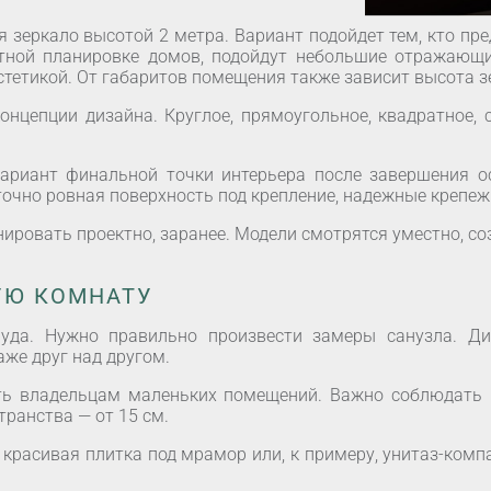
я зеркало высотой 2 метра. Вариант подойдет тем, кто п
ртной планировке домов, подойдут небольшие отражающ
тетикой. От габаритов помещения также зависит высота з
нцепции дизайна. Круглое, прямоугольное, квадратное, 
вариант финальной точки интерьера после завершения 
точно ровная поверхность под крепление, надежные крепеж
нировать проектно, заранее. Модели смотрятся уместно, с
УЮ КОМНАТУ
руда. Нужно правильно произвести замеры санузла. Д
же друг над другом.
ть владельцам маленьких помещений. Важно соблюдать п
транства — от 15 см.
 красивая плитка под мрамор или, к примеру, унитаз-комп