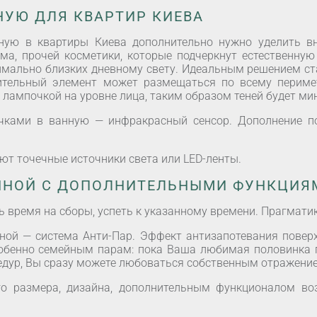
НУЮ ДЛЯ КВАРТИР КИЕВА
ную в квартиры Киева дополнительно нужно уделить вн
ма, прочей косметики, которые подчеркнут естественну
мально близких дневному свету. Идеальным решением ст
ительный элемент может размещаться по всему перимет
 лампочкой на уровне лица, таким образом теней будет ми
чками в ванную — инфракрасный сенсор. Дополнение по
ют точечные источники света или LED-ленты.
АННОЙ С ДОПОЛНИТЕЛЬНЫМИ ФУНКЦИЯ
 время на сборы, успеть к указанному времени. Прагматик
ной — система Анти-Пар. Эффект антизапотевания повер
собенно семейным парам: пока Ваша любимая половинка 
едур, Вы сразу можете любоваться собственным отражение
го размера, дизайна, дополнительным функционалом во