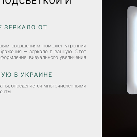
 ПОДСВЕТКОЙ И
 ЗЕРКАЛО ОТ
овым свершениям поможет утренний
ражения — зеркало в ванную. Этот
оформления, визуального увеличения
НУЮ В УКРАИНЕ
наты, определяется многочисленными
енты: