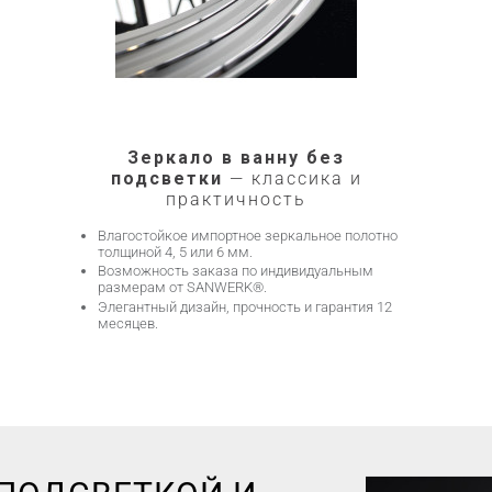
Зеркало в ванну без
подсветки
— классика и
практичность
Влагостойкое импортное зеркальное полотно
толщиной 4, 5 или 6 мм.
Возможность заказа по индивидуальным
размерам от SANWERK®.
Элегантный дизайн, прочность и гарантия 12
месяцев.