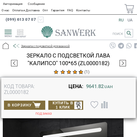
Авторизация
Сообщение
О нас
Оплата и Доставка
Опт
Гарантия
FAQ
Контакты
(099) 613 07 07
RU
UA
ПОИСК
КАТАЛОГ
Зеркала с подсветкой для ванной
ЗЕРКАЛО С ПОДСВЕТКОЙ ЛАВА
"КАЛИПСО" 100*65 (ZL0000182)
(
1
)
КОД ТОВАРА:
ЦЕНА:
9641.82
UAH
ZL0000182
КУПИТЬ В
В КОРЗИНУ
1 КЛИК
ПОД ЗАКАЗ