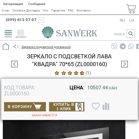
Авторизация
Сообщение
О нас
Оплата и Доставка
Опт
Гарантия
FAQ
Контакты
(099) 613 07 07
RU
UA
ПОИСК
КАТАЛОГ
Зеркала с подсветкой для ванной
ЗЕРКАЛО С ПОДСВЕТКОЙ ЛАВА
"КВАДРА" 70*65 (ZL0000160)
(
1
)
КОД ТОВАРА:
ЦЕНА:
10507.44
UAH
ZL0000160
КУПИТЬ В
В КОРЗИНУ
1 КЛИК
ЗАКАНЧИВАЕТСЯ