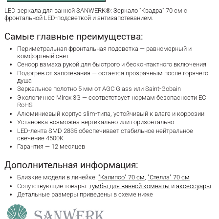
LED зеркала для ванной SANWERK®: Зеркало "Квадра" 70 см с
фронтальной LED-подсветкой и антизапотеванием.
Самые главные преимущества:
Периметральная фронтальная подсветка — равномерный и
комфортный свет
Сенсор взмаха рукой для быстрого и бесконтактного включения
Подогрев от запотевания — остается прозрачным после горячего
душа
Зеркальное полотно 5 мм от AGC Glass или Saint-Gobain
Экологичное Mirox 3G — соответствует нормам безопасности ЕС
RoHS
Алюминиевый корпус slim-типа, устойчивый к влаге и коррозии
Установка возможна вертикально или горизонтально
LED-лента SMD 2835 обеспечивает стабильное нейтральное
свечение 4500К
Гарантия — 12 месяцев
Дополнительная информация:
Близкие модели в линейке:
"Калипсо" 70 см
,
"Стелла" 70 см
Сопутствующие товары:
тумбы для ванной комнаты
и
аксессуары
Детальные размеры приведены в схеме ниже