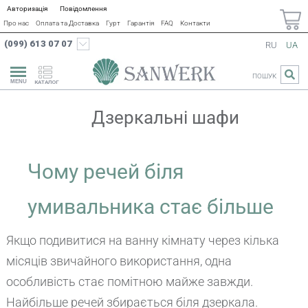
Авторизація
Повідомлення
Про нас
Оплата та Доставка
Гурт
Гарантія
FAQ
Контакти
(099) 613 07 07
RU
UA
ПОШУК
КАТАЛОГ
Дзеркальні шафи
Чому речей біля
умивальника стає більше
Якщо подивитися на ванну кімнату через кілька
місяців звичайного використання, одна
особливість стає помітною майже завжди.
Найбільше речей збирається біля дзеркала.