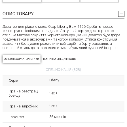
ОПИС ТОВАРУ
Дозатор для рідкого мила Qtap Liberty BLM 1152-2 робить процес
миття рук гігієнічним і швидким. Латунний корпус дозатора має
стильне матове покриття чорного кольору. Даний дозатор буде добре
поєднуватися з аксесуарами такого ж кольору. Стійка конструкція
дозволить без зусиль розмістити цей виріб на борту раковини, а
зовнішній стиль дозатора впишеться в будь-який сучасний інтер'єр.
ОСНОВНІ ХАРКАТЕРИСТИКИ
ТЕХНІЧНА СПЕЦИФІКАЦІЯ
СПЕЦИФІКАЦІЯ (B2B)
Серія
Liberty
Країна реєстрації
Чехія
бренду
Країна-виробник
Чехія
Гарантія
36 місяців