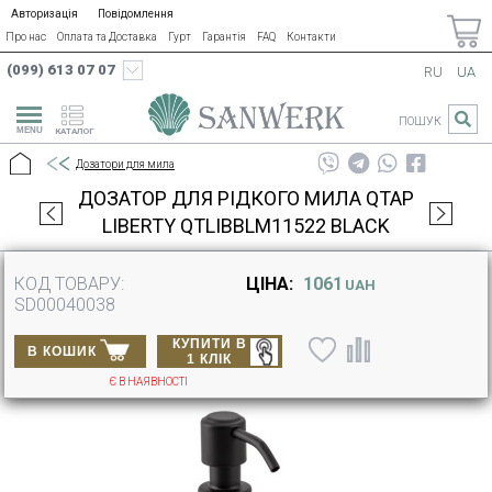
Авторизація
Повідомлення
Про нас
Оплата та Доставка
Гурт
Гарантія
FAQ
Контакти
(099) 613 07 07
RU
UA
ПОШУК
КАТАЛОГ
Дозатори для мила
ДОЗАТОР ДЛЯ РІДКОГО МИЛА QTAP
LIBERTY QTLIBBLM11522 BLACK
КОД ТОВАРУ:
ЦІНА:
1061
UAH
SD00040038
КУПИТИ В
В КОШИК
1 КЛІК
Є В НАЯВНОСТІ